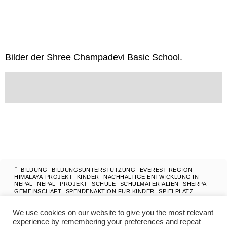
Bilder der Shree Champadevi Basic School.
BILDUNG
BILDUNGSUNTERSTÜTZUNG
EVEREST REGION
HIMALAYA-PROJEKT
KINDER
NACHHALTIGE ENTWICKLUNG IN
NEPAL
NEPAL
PROJEKT
SCHULE
SCHULMATERIALIEN
SHERPA-
GEMEINSCHAFT
SPENDENAKTION FÜR KINDER
SPIELPLATZ
ZUKUNFT
We use cookies on our website to give you the most relevant
MAX_ADMIN
25. MÄRZ 2025
experience by remembering your preferences and repeat
PHOTOGRAPHY
/
HIMALAYA
/
STORY