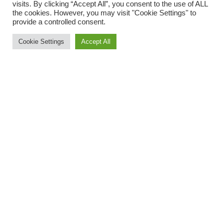
visits. By clicking “Accept All”, you consent to the use of ALL
the cookies. However, you may visit "Cookie Settings" to
provide a controlled consent.
PREV
Cookie Settings
Accept All
Die Herausforderung auf Robinson Crusoe Island:
Die Jagd nach dem Juan Fernandez Firecrown
Hummingbird
NEXT
Ich bin jetzt Teil der f-stop Familie als Ambassador |
Pathfinder!
Comments are closed.